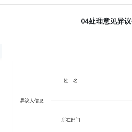
首页
关于我们
法治体检
法条
案
04处理意见异议
姓 名
异议人信息
所在部门