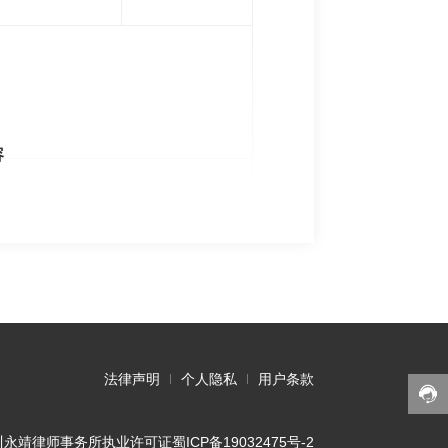
容
法律声明
个人隐私
用户条款
5 四川永靖律师事务所
执业许可证
蜀ICP备19032475号-2