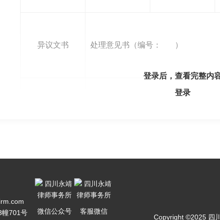
异议文书
处理意见书（编号： ）
登录后，查看完整内
登录
异议具体事项
和请求
firm.com
微信公众号
客服微信
幢701号
Copyright ©202